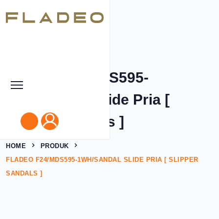
Fladeo F24/MDS595-
1WH/Sandal Slide Pria [
Slipper Sandals ]
HOME
PRODUK
FLADEO F24/MDS595-1WH/SANDAL SLIDE PRIA [ SLIPPER
Close
SANDALS ]