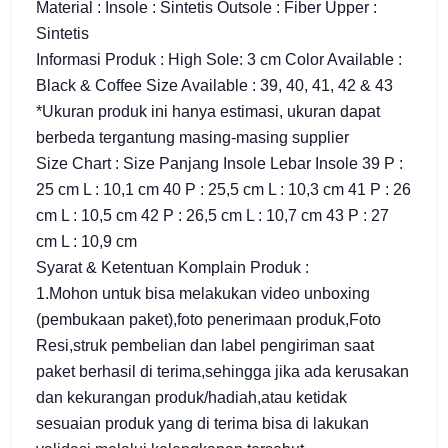
Material : Insole : Sintetis Outsole : Fiber Upper :
Sintetis
Informasi Produk : High Sole: 3 cm Color Available :
Black & Coffee Size Available : 39, 40, 41, 42 & 43
*Ukuran produk ini hanya estimasi, ukuran dapat
berbeda tergantung masing-masing supplier
Size Chart : Size Panjang Insole Lebar Insole 39 P :
25 cm L : 10,1 cm 40 P : 25,5 cm L : 10,3 cm 41 P : 26
cm L : 10,5 cm 42 P : 26,5 cm L : 10,7 cm 43 P : 27
cm L : 10,9 cm
Syarat & Ketentuan Komplain Produk :
1.Mohon untuk bisa melakukan video unboxing
(pembukaan paket),foto penerimaan produk,Foto
Resi,struk pembelian dan label pengiriman saat
paket berhasil di terima,sehingga jika ada kerusakan
dan kekurangan produk/hadiah,atau ketidak
sesuaian produk yang di terima bisa di lakukan