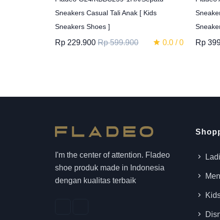
Sneakers Casual Tali Anak [ Kids
Sneaker
Sneakers Shoes ]
Sneaker
Rp 229.900
Rp 599.900
Rp 399
0.0 / 0
Shopp
I'm the center of attention. Fladeo
Lad
shoe produk made in Indonesia
Me
dengan kualitas terbaik
Kid
Disn