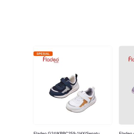
SPESIAL
Fladeo G24/KBBC259-1HX/Sepatu
Fladeo