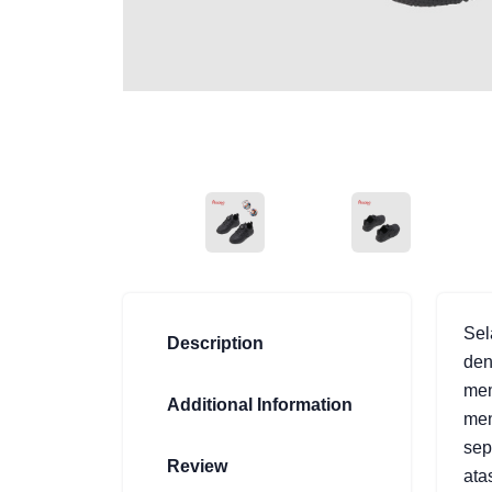
ANGLED VIEW
ANGLED VIEW
Sel
Description
den
mem
Additional Information
men
sep
Review
ata