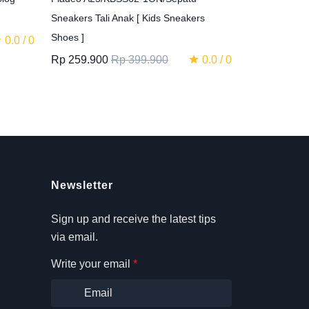
Sneakers Tali Anak [ Kids Sneakers
Shoes ]
0.0 / 0
Rp 259.900
Rp 399.900
0.0 / 0
Newsletter
Sign up and receive the latest tips
via email.
Write your email
*