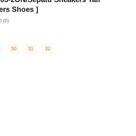
ers Shoes ]
0 (0)
30
31
32