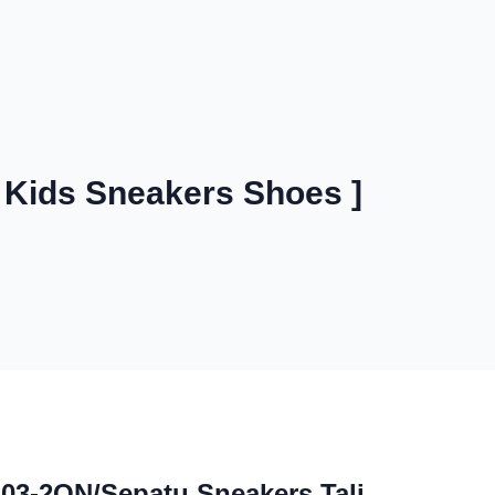
 Kids Sneakers Shoes ]
Close
03-2ON/Sepatu Sneakers Tali