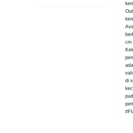
kem
Out
ker
Ava
ber
cm 
Ket
pen
ada
val
di 
kec
pad
pem
#Fl