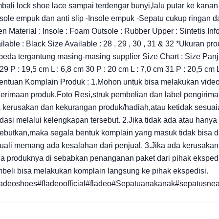
bali lock shoe lace sampai terdengar bunyi,lalu putar ke kana
sole empuk dan anti slip -Insole empuk -Sepatu cukup ringan d
en Material : Insole : Foam Outsole : Rubber Upper : Sintetis In
ilable : Black Size Available : 28 , 29 , 30 , 31 & 32 *Ukuran pr
beda tergantung masing-masing supplier Size Chart : Size Panja
29 P : 19,5 cm L : 6,8 cm 30 P : 20 cm L : 7,0 cm 31 P : 20,5 cm 
entuan Komplain Produk : 1.Mohon untuk bisa melakukan video
erimaan produk,Foto Resi,struk pembelian dan label pengiriman 
 kerusakan dan kekurangan produk/hadiah,atau ketidak sesuaia
idasi melalui kelengkapan tersebut. 2.Jika tidak ada atau hany
sebutkan,maka segala bentuk komplain yang masuk tidak bisa di t
uali memang ada kesalahan dari penjual. 3.Jika ada kerusak
a produknya di sebabkan penanganan paket dari pihak ekspedi
beli bisa melakukan komplain langsung ke pihak ekspedisi.
adeoshoes#fladeoofficial#fladeo#Sepatuanakanak#sepatusnea