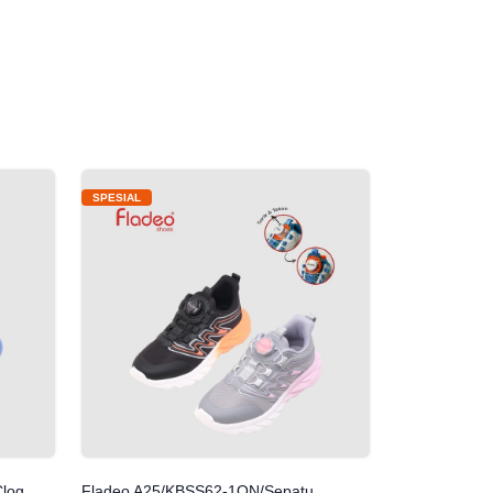
SPESIAL
Clog
Fladeo A25/KBSS62-1ON/Sepatu