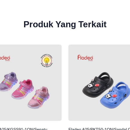
Produk Yang Terkait
 A25/KGSS91-1ON/Sepatu
Fladeo A25/PKT50-1ON/Sandal 