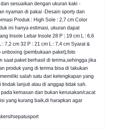
n dan sesuaikan dengan ukuran kaki -
an nyaman di pakai -Desain sporty dan
formasi Produk : High Sole : 2,7 cm Color
oduk ini hanya estimasi, ukuran dapat
ng Insole Lebar Insole 28 P : 19 cm L : 6,6
L : 7,2 cm 32 P : 21 cm L : 7,4 cm Syarat &
 unboxing (pembukaan paket),foto
saat paket berhasil di terima,sehingga jika
n produk yang di terima bisa di lakukan
a memiliki salah satu dari kelengkapan yang
indak lanjuti atau di anggap tidak sah.
an pada kemasan dan bukan kerusakan/cacat
si yang kurang baik,di harapkan agar
kers#sepatusport